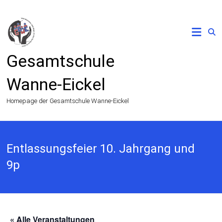
Zum
Inhalt
springen
Gesamtschule
Wanne-Eickel
Homepage der Gesamtschule Wanne-Eickel
Entlassungsfeier 10. Jahrgang und
9p
« Alle Veranstaltungen