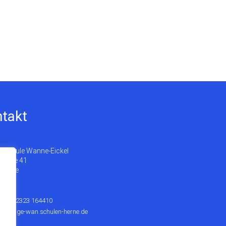
takt
schule Wanne-Eickel
traße 41
 Herne
n
+49 2323 164410
riat@ge-wan.schulen-herne.de