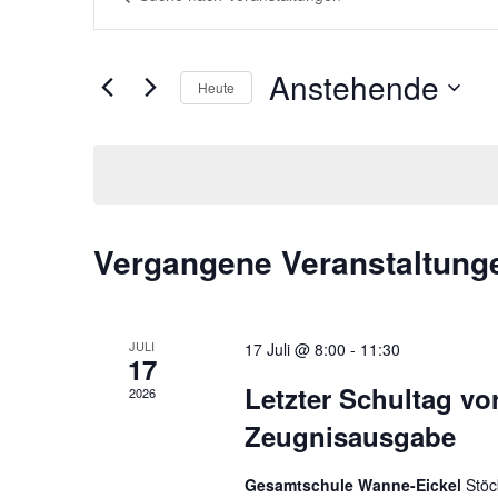
Schlüsselwort
Suche
eingeben.
Suche
und
Anstehende
nach
Heute
Ansichten,
Veranstaltungen
Datum
Schlüsselwort.
wählen.
Navigation
Vergangene Veranstaltung
JULI
17 Juli @ 8:00
-
11:30
17
Letzter Schultag vo
2026
Zeugnisausgabe
Gesamtschule Wanne-Eickel
Stöc