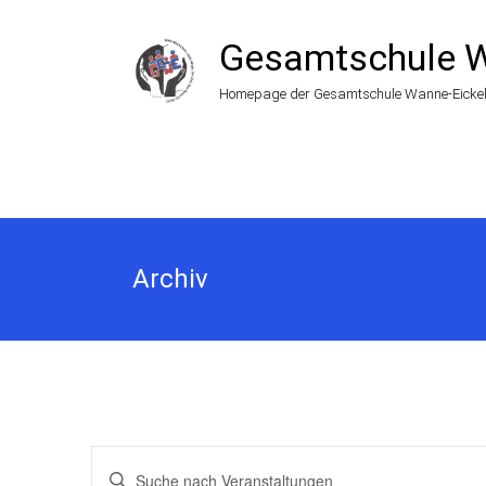
Zum
Inhalt
Gesamtschule W
springen
Homepage der Gesamtschule Wanne-Eicke
Archiv
Veranstaltungen
Bitte