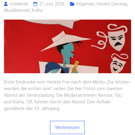
noltelinde
21 Juni, 2026
Allgemein
,
Varieté, Ganztag,
Musikklassen, Kultur
Erste Eindrücke vom Varieté Frei nach dem Motto „Die letzten
werden die ersten sein“ sehen Sie hier Fotos vom zweiten
Abend der Veranstaltung. Die Moderatorinnen Alessia, 10c,
und Kisha, 10f, führten durch den Abend. Den Auftakt
gestaltete der 10. Jahrgang
Weiterlesen