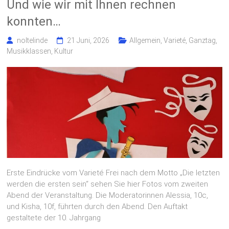
Und wie wir mit Ihnen rechnen
konnten…
noltelinde
21 Juni, 2026
Allgemein
,
Varieté, Ganztag,
Musikklassen, Kultur
Erste Eindrücke vom Varieté Frei nach dem Motto „Die letzten
werden die ersten sein“ sehen Sie hier Fotos vom zweiten
Abend der Veranstaltung. Die Moderatorinnen Alessia, 10c,
und Kisha, 10f, führten durch den Abend. Den Auftakt
gestaltete der 10. Jahrgang