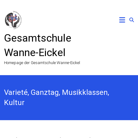
Zum
Inhalt
springen
Gesamtschule
Wanne-Eickel
Homepage der Gesamtschule Wanne-Eickel
Varieté, Ganztag, Musikklassen,
Kultur